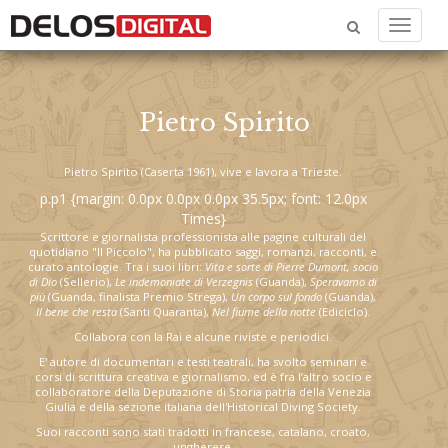
Menu
Pietro Spirito
Pietro Spirito (Caserta 1961), vive e lavora a Trieste.
p.p1 {margin: 0.0px 0.0px 0.0px 35.5px; font: 12.0px
Times}
Scrittore e giornalista professionista alle pagine culturali del
quotidiano "Il Piccolo", ha pubblicato saggi, romanzi, racconti, e
curato antologie. Tra i suoi libri:
Vita e sorte di Pierre Dumont, socio
di Dio
(Sellerio),
Le indemoniate di Verzegnis
(Guanda),
Speravamo di
più
(Guanda, finalista Premio Strega),
Un corpo sul fondo
(Guanda),
Il bene che resta
(Santi Quaranta),
Nel fiume della notte
(Ediciclo).
Collabora con la Rai e alcune riviste e periodici.
E' autore di documentari e testi teatrali, ha svolto seminari e
corsi di scrittura creativa e giornalismo, ed è fra l’altro socio e
collaboratore della Deputazione di Storia patria della Venezia
Giulia e della sezione italiana dell'Historical Diving Society.
Suoi racconti sono stati tradotti in francese, catalano, croato,
ungherese.