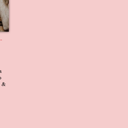
-
a
o
m &