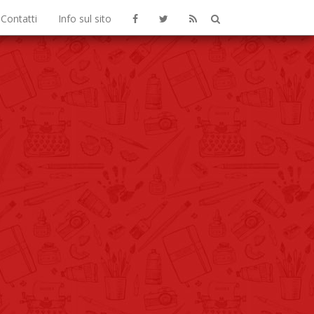
Contatti
Info sul sito