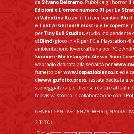
da
Silvano Beltramo
. Pubblica gli horror
Il
Edizioni
e
L'orrore numero 91
per
La Stra
di
Valentina Rizzo
, i libri per bambini
Blu i
e
Taht Al Ghitaa/Il mostro e le coperte
, 
per
Tiny Bull Studios
, studio indipendente
di
Blind
(gioco in VR per PC e Playstation 4)
ambientazione lovercraftiana per PC e Andr
Simone
e
Michelangelo Alesso
.
Sono Cose 
webradio dedicata alla serialità per
www.rad
fumetto per
www.lospaziobianco.it
ed è c
di
www.gufetto.press
, testata dedicata a te
sceneggiatura per diverse realtà e attualmen
televisiva storica in collaborazione con il
Pol
GENERI: FANTASCIENZA, WEIRD, NARRATIV
3 TITOLI