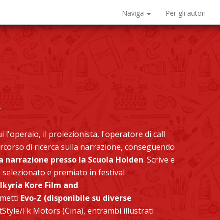
Naviga
Per gli autori
a
 l'operaio, il proiezionista, l'operatore di call
percorso di ricerca sulla narrazione, conseguendo
la narrazione
presso la
Scuola Holden
. Scrive e
,
selezionato e premiato in festival
lkyria
Kore Film and
umetti
Evo-Z
(disponibile su diverse
tStyle/Fk Motors (Cina), entrambi illustrati