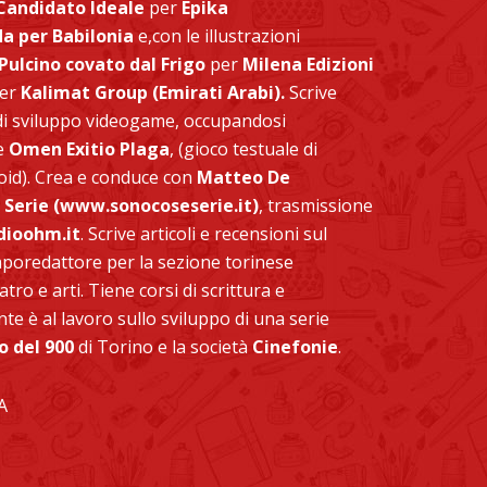
 Candidato Ideale
per
Epika
da per Babilonia
e,con le illustrazioni
l Pulcino covato dal Frigo
per
Milena Edizioni
per
Kalimat Group
(Emirati Arabi).
Scrive
 di sviluppo videogame, occupandosi
 e
Omen Exitio Plaga
, (gioco testuale di
oid). Crea e conduce con
Matteo De
Serie (
www.sonocoseserie.it
)
, trasmissione
ioohm.it
. Scrive articoli e recensioni sul
aporedattore per la sezione torinese
atro e arti. Tiene corsi di scrittura e
te è al lavoro sullo sviluppo di una serie
o del 900
di Torino e la società
Cinefonie
.
A