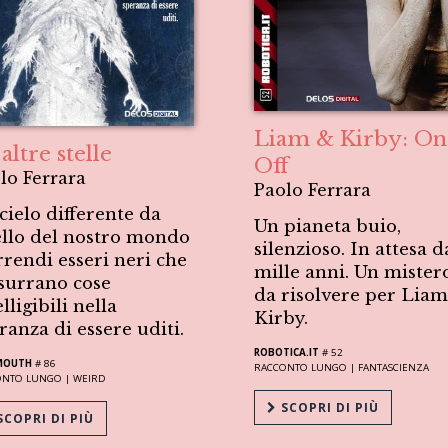
Liam & Kirby: On
altre stelle
Off
lo Ferrara
Paolo Ferrara
cielo differente da
Un pianeta buio,
llo del nostro mondo
silenzioso. In attesa d
rrendi esseri neri che
mille anni. Un mister
surrano cose
da risolvere per Lia
elligibili nella
Kirby.
ranza di essere uditi.
ROBOTICA.IT
# 52
MOUTH
# 86
RACCONTO LUNGO |
FANTASCIENZA
ONTO LUNGO |
WEIRD
SCOPRI DI PIÙ
COPRI DI PIÙ