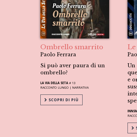
Ombrello smarrito
Le 
Paolo Ferrara
Pao
Si può aver paura di un
Un 
ombrello?
que
e o
LA VIA DELLA SETA
# 13
sus
RACCONTO LUNGO |
NARRATIVA
int
SCOPRI DI PIÙ
spe
INNS
RACC
S