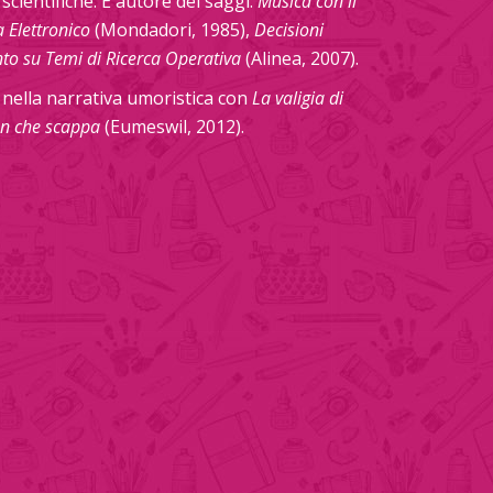
scientifiche. È autore dei saggi:
Musica con il
a Elettronico
(Mondadori, 1985),
Decisioni
to su Temi di Ricerca Operativa
(Alinea, 2007).
o nella narrativa umoristica con
La valigia di
can che scappa
(Eumeswil, 2012).