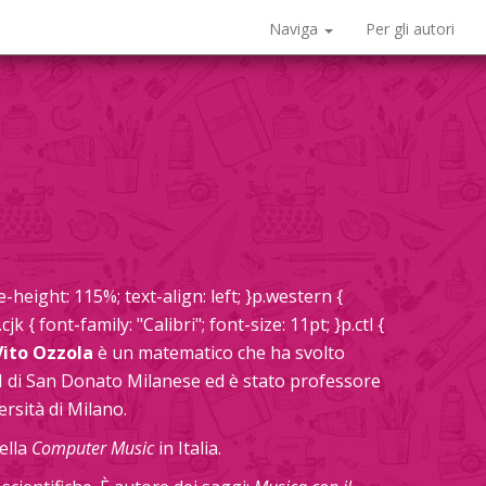
Naviga
Per gli autori
-height: 115%; text-align: left; }p.western {
cjk { font-family: "Calibri"; font-size: 11pt; }p.ctl {
Vito Ozzola
è un matematico che ha svolto
NI di San Donato Milanese ed è stato professore
rsità di Milano.
ella
Computer Music
in Italia.