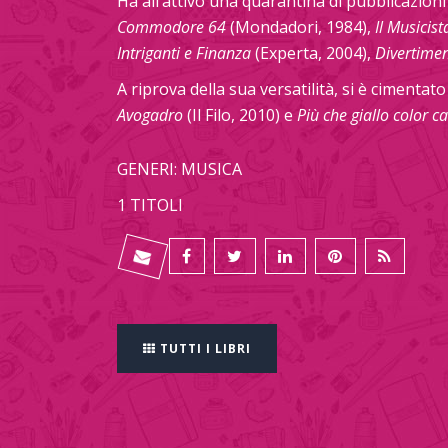
Ha all’attivo una quarantina di pubblicazioni 
Commodore 64
(Mondadori, 1984),
Il Musicist
Intriganti e Finanza
(Experta, 2004),
Divertimen
A riprova della sua versatilità, si è cimentat
Avogadro
(Il Filo, 2010) e
Più che giallo color 
GENERI: MUSICA
1 TITOLI
TUTTI I LIBRI