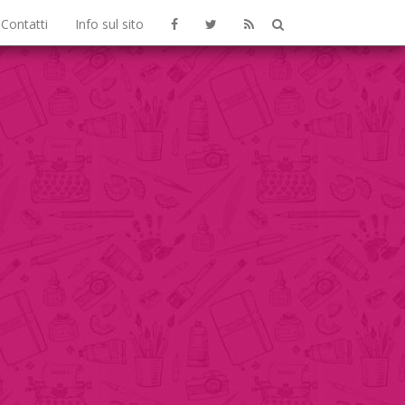
Contatti
Info sul sito