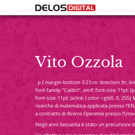
Vito Ozzola
p { margin-bottom: 0.21cm; direction: ltr; line
font-family: "Calibri", serif; font-size: 11pt; }p.
font-size: 11pt; }a:link { color: rgb(0, 0, 255);
ricerche di matematica applicata presso l’E
a contratto di
Ricerca Operativa
presso l’Unive
Negli anni Sessanta è stato un precursore d