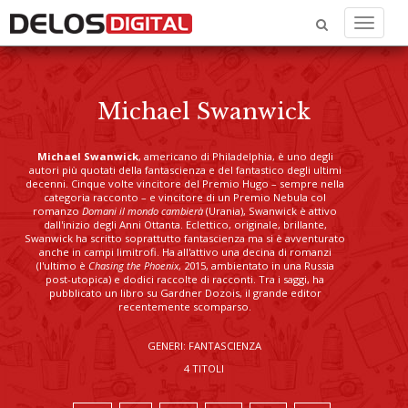
Menu
Michael Swanwick
Michael Swanwick
, americano di Philadelphia, è uno degli
autori più quotati della fantascienza e del fantastico degli ultimi
decenni. Cinque volte vincitore del Premio Hugo – sempre nella
categoria racconto – e vincitore di un Premio Nebula col
romanzo
Domani il mondo cambierà
(Urania), Swanwick è attivo
dall'inizio degli Anni Ottanta. Eclettico, originale, brillante,
Swanwick ha scritto soprattutto fantascienza ma si è avventurato
anche in campi limitrofi. Ha all'attivo una decina di romanzi
(l'ultimo è
Chasing the Phoenix
, 2015, ambientato in una Russia
post-utopica) e dodici raccolte di racconti. Tra i saggi, ha
pubblicato un libro su Gardner Dozois, il grande editor
recentemente scomparso.
GENERI: FANTASCIENZA
4 TITOLI