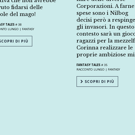
tiva che non avrebbe
Corporazioni. A farne
uto fidarsi delle
spese sono i Nilbog
ole del mago!
decisi però a resping
SY TALES
# 38
gli invasori. In questo
ONTO LUNGO |
FANTASY
contesto sarà un gioc
ragazzi per la mezzel
COPRI DI PIÙ
Corinna realizzare le
proprie ambiziose mi
FANTASY TALES
# 35
RACCONTO LUNGO |
FANTASY
SCOPRI DI PIÙ