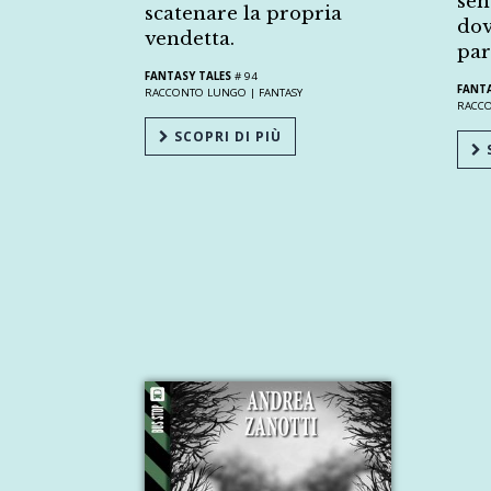
sen
scatenare la propria
dov
vendetta.
par
FANTASY TALES
# 94
FANTA
RACCONTO LUNGO |
FANTASY
RACC
SCOPRI DI PIÙ
S