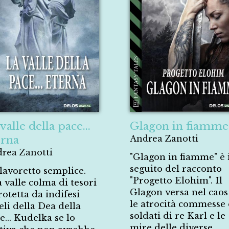
valle della pace...
Glagon in fiamme
erna
Andrea Zanotti
rea Zanotti
"Glagon in fiamme" è 
seguito del racconto
lavoretto semplice.
"Progetto Elohim". Il
 valle colma di tesori
Glagon versa nel caos
rotetta da indifesi
le atrocità commesse 
eli della Dea della
soldati di re Karl e le
e… Kudelka se lo
mire delle diverse