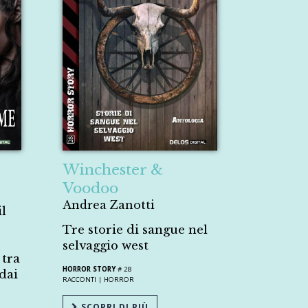
Winchester &
Voodoo
Andrea Zanotti
il
Tre storie di sangue nel
selvaggio west
 tra
HORROR STORY
# 28
dai
RACCONTI |
HORROR
SCOPRI DI PIÙ