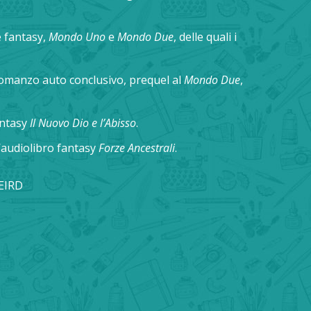
e fantasy,
Mondo Uno
e
Mondo Due
, delle quali i
romanzo auto conclusivo, prequel al
Mondo Due
,
antasy
Il Nuovo Dio e l’Abisso
.
l’audiolibro fantasy
Forze Ancestrali
.
EIRD