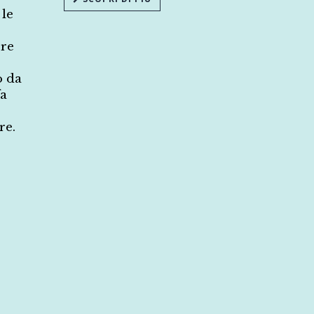
 le
ere
o da
fa
re.