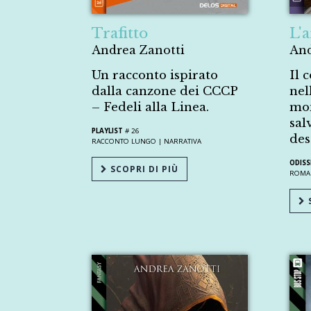
Trafitto
L'
Andrea Zanotti
And
Un racconto ispirato
Il 
dalla canzone dei CCCP
nel
– Fedeli alla Linea.
mon
sal
PLAYLIST
# 26
des
RACCONTO LUNGO |
NARRATIVA
ODIS
SCOPRI DI PIÙ
ROMA
S