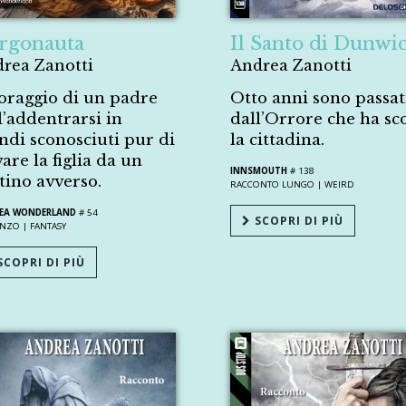
argonauta
Il Santo di Dunwi
rea Zanotti
Andrea Zanotti
coraggio di un padre
Otto anni sono passat
l’addentrarsi in
dall’Orrore che ha sc
di sconosciuti pur di
la cittadina.
vare la figlia da un
INNSMOUTH
# 138
tino avverso.
RACCONTO LUNGO |
WEIRD
SEA WONDERLAND
# 54
SCOPRI DI PIÙ
NZO |
FANTASY
COPRI DI PIÙ