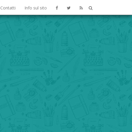
Contatti
Info sul sito