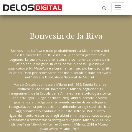
Menu
Bonvesin de la Riva
Bonvesin da La Riva è nato probabilmente a Milano prima del
1250 e morto tra il 1313 e il 1314. Fu “doctor gramatice” a
Legnano. La sua produzione letteraria comprende opere sia in
latino che in volgare, in versi come in prosa. Questo
De
magnalibus urbis Mediolani
è sicuramente il suo più famoso scritto
in latino. Dato per scomparso per molti secoli, è stato ritrovato
nel 1898 alla Boblioteca National de Madrid.
Marco Crespiatico nasce a Milano nel 1962. Studia Scienze
Politiche e Storia all’Università di Milano, seguendo gli
insegnamenti della Scuola delle Annales, la metodologia storica
che privilegia il lungo periodo. Negli anni successivi diventa
giornalista e divulgatore, scrivendo anche di tecnologia e
fotografia, senza per questo mai abbandonare gli studi storici e
l’aggiornamento continuo in questo settore. Per quanto
riguarda il settore storico, negli ultimi anni ha pubblicato
La Lega
Lombarda e il Barbarossa: La battaglia di Legnano
, Milano, 2013,
Le 7
Meraviglie del Mondo Antico… in 30 minuti
, Milano, 2014 e
Milano:
guida veloce
, Milano, 2015.