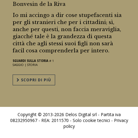
Bonvesin de la Riva
Io mi accingo a dir cose stupefacenti sia
per gli stranieri che per i cittadini; sì,
anche per questi, non faccia meraviglia,
giacché tale è la grandezza di questa
città che agli stessi suoi figli non sarà
facil cosa comprenderla per intero.
SGUARDI SULLA STORIA
# 1
SAGGIO |
STORIA
SCOPRI DI PIÙ
Copyright © 2013-2026 Delos Digital srl - Partita iva
08232950967 - REA: 2011570 - Solo cookie tecnici -
Privacy
policy