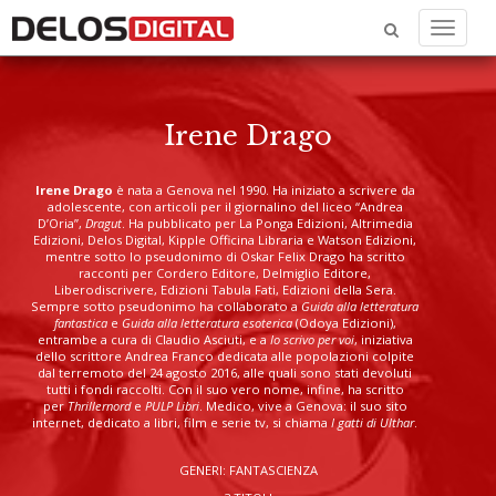
Menu
Irene Drago
Irene Drago
è nata a Genova nel 1990. Ha iniziato a scrivere da
adolescente, con articoli per il giornalino del liceo “Andrea
D’Oria”,
Dragut
. Ha pubblicato per La Ponga Edizioni, Altrimedia
Edizioni, Delos Digital, Kipple Officina Libraria e Watson Edizioni,
mentre sotto lo pseudonimo di Oskar Felix Drago ha scritto
racconti per Cordero Editore, Delmiglio Editore,
Liberodiscrivere, Edizioni Tabula Fati, Edizioni della Sera.
Sempre sotto pseudonimo ha collaborato a
Guida alla letteratura
fantastica
e
Guida alla letteratura esoterica
(Odoya Edizioni),
entrambe a cura di Claudio Asciuti, e a
Io scrivo per voi
, iniziativa
dello scrittore Andrea Franco dedicata alle popolazioni colpite
dal terremoto del 24 agosto 2016, alle quali sono stati devoluti
tutti i fondi raccolti. Con il suo vero nome, infine, ha scritto
per
Thrillernord
e
PULP Libri
. Medico, vive a Genova: il suo sito
internet, dedicato a libri, film e serie tv, si chiama
I gatti di Ulthar
.
GENERI: FANTASCIENZA