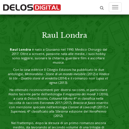
Menu
Raul Londra
Raul Londra
è nato a Giussano nel 1990. Medico Chirurgo dal
2017. Oltre a scrivere, passione nata alle medie, i suoi hobby
sono leggere, suonare la chitarra, guardare film e ascoltare
musica.
Con la casa editrice Il Ciliegio Edizioni ha pubblicato le due
antologie,
Memorabilia – Storie di un mondo invisibile
(2012) e
Vindica
te tibi – Quattro storie di vendetta
(2014) e il romanzo noir
Lupus et
agnus
(2013).
Ha ottenuto riconoscimenti per diversi racconti, in particolare
Nostos
facente parte dell’antologia
Il magazzino dei mondi 3
(2016),
a cura di Delos Books,
Coloured Inferno
4° in classifica nella
raccolta di racconti
Esecranda 2017
(2017),
Braccia di fuoco
inserito
con menzione speciale nell’antologia
L’orrore di Lovecraft
(2017) e
Supernova
, 4° classificato alla 50esima edizione del
NeroPremio
(2012).
Nel frattempo, dopo la stesura di un primo romanzo ancora
inedito, sta lavorando al secondo volume di una trilogia di