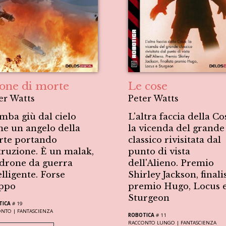
one di morte
Le cose
er Watts
Peter Watts
mba giù dal cielo
L'altra faccia della Co
e un angelo della
la vicenda del grande
te portando
classico rivisitata dal
truzione. È un malak,
punto di vista
drone da guerra
dell'Alieno. Premio
elligente. Forse
Shirley Jackson, finali
ppo
premio Hugo, Locus 
Sturgeon
TICA
# 19
ONTO |
FANTASCIENZA
ROBOTICA
# 11
RACCONTO LUNGO |
FANTASCIENZA