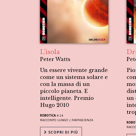
L'isola
Dr
Peter Watts
Pet
Un essere vivente grande
Pio
come un sistema solare e
com
con la massa di un
mor
piccolo pianeta. E
dis
intelligente. Premio
un 
Hugo 2010
int
tro
ROBOTICA
# 24
RACCONTO LUNGO |
FANTASCIENZA
ROBO
RACC
SCOPRI DI PIÙ