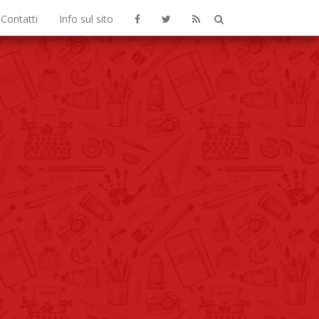
Contatti
Info sul sito