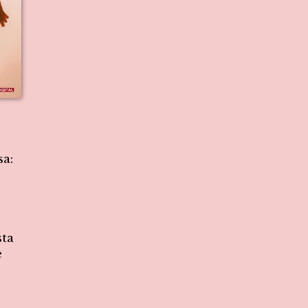
sa:
sta
e