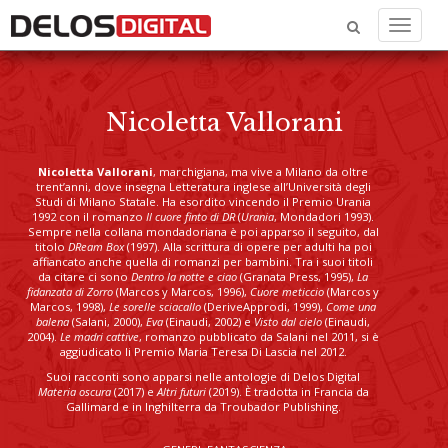
Menu
Nicoletta Vallorani
Nicoletta Vallorani
, marchigiana, ma vive a Milano da oltre
trent’anni, dove insegna Letteratura inglese all’Università degli
Studi di Milano Statale. Ha esordito vincendo il Premio Urania
1992 con il romanzo
Il cuore finto di DR
(
Urania
, Mondadori 1993).
Sempre nella collana mondadoriana è poi apparso il seguito, dal
titolo
DReam Box
(1997). Alla scrittura di opere per adulti ha poi
affiancato anche quella di romanzi per bambini. Tra i suoi titoli
da citare ci sono
Dentro la notte e ciao
(Granata Press, 1995),
La
fidanzata di Zorro
(Marcos y Marcos, 1996),
Cuore meticcio
(Marcos y
Marcos, 1998),
Le sorelle sciacallo
(DeriveApprodi, 1999),
Come una
balena
(Salani, 2000),
Eva
(Einaudi, 2002) e
Visto dal cielo
(Einaudi,
2004).
Le madri cattive
, romanzo pubblicato da Salani nel 2011, si è
aggiudicato li Premio Maria Teresa Di Lascia nel 2012.
Suoi racconti sono apparsi nelle antologie di Delos Digital
Materia oscura
(2017) e
Altri futuri
(2019). È tradotta in Francia da
Gallimard e in Inghilterra da Troubador Publishing.