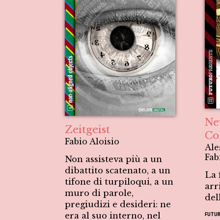
Ne
Zeitgeist
Co
Fabio Aloisio
Ale
Fab
Non assisteva più a un
dibattito scatenato, a un
La 
tifone di turpiloqui, a un
arr
muro di parole,
del
pregiudizi e desideri: ne
era al suo interno, nel
FUTUR