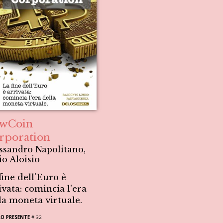
wCoin
rporation
ssandro Napolitano,
io Aloisio
fine dell'Euro è
ivata: comincia l'era
la moneta virtuale.
O PRESENTE
# 32