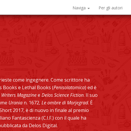
Naviga
Per gli autori
 Trieste come ingegnere. Come scrittore ha
s Books e Lethal Books (
Penisolatomica
) ed è
,
Writers Magazine
e
Delos Science Fiction
. Il suo
lume
Urania
n. 1672,
Le ombre di Morjegrad
. È
Short 2017, è di nuovo in finale al premio
iano Fantascienza (C.I.F.) con il quale ha
ubblicata da Delos Digital.