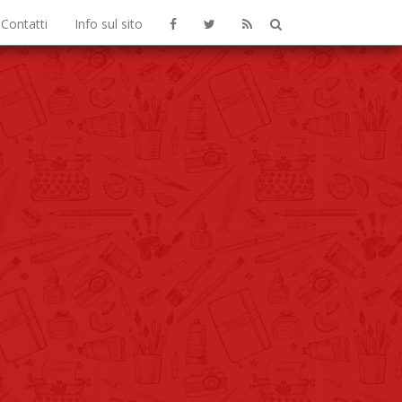
Contatti
Info sul sito