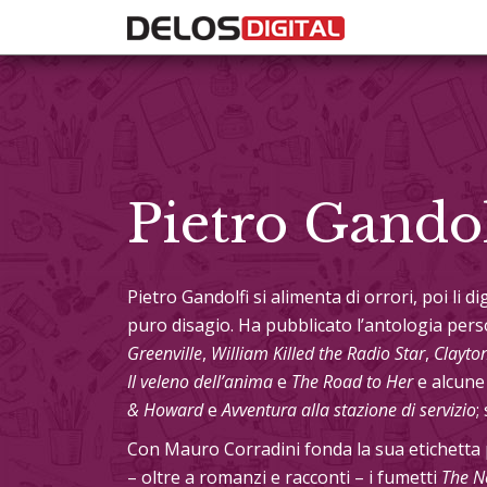
Pietro Gandol
Pietro Gandolfi si alimenta di orrori, poi li di
puro disagio. Ha pubblicato l’antologia per
Greenville
,
William Killed the Radio Star
,
Clayto
Il veleno dell’anima
e
The Road to Her
e alcune 
& Howard
e
Avventura alla stazione di servizio
;
Con Mauro Corradini fonda la sua etichetta
– oltre a romanzi e racconti – i fumetti
The N