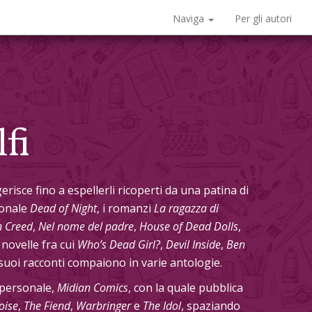
Naviga
Per gli autori
fi
gerisce fino a espellerli ricoperti da una patina di
sonale
Dead of Night
, i romanzi
La ragazza di
n Creed
,
Nel nome del padre
,
House of Dead Dolls
,
novelle fra cui
Who’s Dead Girl?
,
Devil Inside
,
Ben
 suoi racconti compaiono in varie antologie.
 personale,
Midian Comics
, con la quale pubblica
oise
,
The Fiend
,
Warbringer
e
The Idol
, spaziando