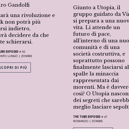
tro Gandolfi
Giunto a Utopia, il
gruppo guidato da Vir
sarà una rivoluzione e
si prepara a una nuo
k non potrà più
vita. Li attende un
arsi indietro,
futuro di pace,
rà decidere da che
all’interno di una nu
te schierarsi.
comunità e di una
UBE EXPOSED
# 50
società costruttiva, e
ONTO LUNGO |
ZOMBIE
soprattutto possono
finalmente lasciarsi al
COPRI DI PIÙ
spalle la minaccia
rappresentata dai
morenti. Ma è davver
così? O Utopia nasco
dei segreti che sareb
meglio lasciare sepolt
THE TUBE EXPOSED
# 47
ROMANZO |
ZOMBIE