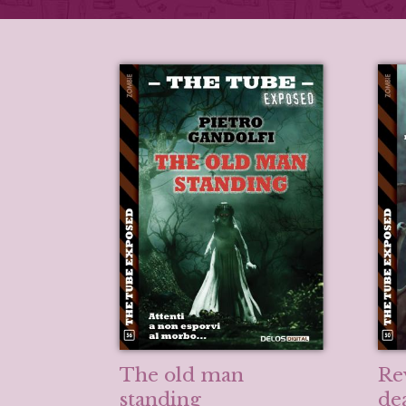
The old man
Re
standing
de