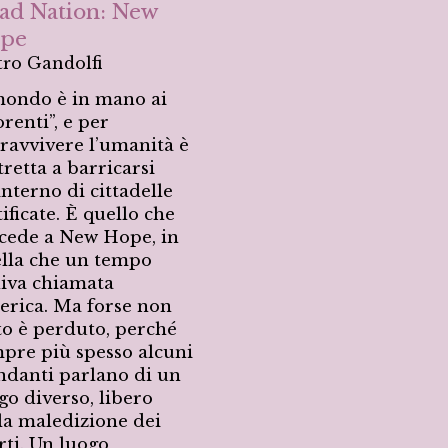
ad Nation: New
pe
tro Gandolfi
mondo è in mano ai
renti”, e per
ravvivere l’umanità è
tretta a barricarsi
’interno di cittadelle
tificate. È quello che
cede a New Hope, in
lla che un tempo
iva chiamata
rica. Ma forse non
to è perduto, perché
pre più spesso alcuni
ndanti parlano di un
go diverso, libero
la maledizione dei
ti. Un luogo