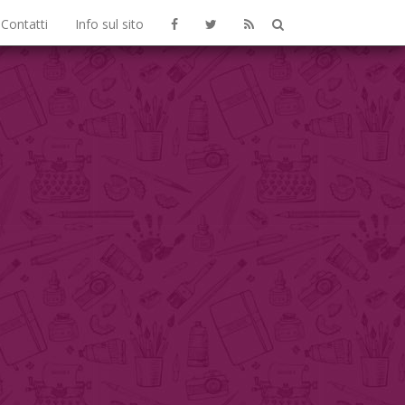
Contatti
Info sul sito