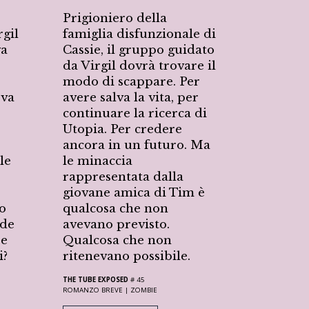
Prigioniero della
gil
famiglia disfunzionale di
va
Cassie, il gruppo guidato
da Virgil dovrà trovare il
modo di scappare. Per
ova
avere salva la vita, per
continuare la ricerca di
Utopia. Per credere
ancora in un futuro. Ma
le
le minaccia
rappresentata dalla
giovane amica di Tim è
o
qualcosa che non
nde
avevano previsto.
be
Qualcosa che non
i?
ritenevano possibile.
THE TUBE EXPOSED
# 45
ROMANZO BREVE |
ZOMBIE