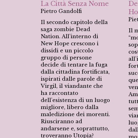
La Città Senza Nome
De
Pietro Gandolfi
Ho
Pie
Il secondo capitolo della
saga zombie Dead
Il 
Nation. All’interno di
“mo
New Hope crescono i
sop
dissidi e un piccolo
cos
gruppo di persone
all
decide di tentare la fuga
for
dalla cittadina fortificata,
suc
ispirati dalle parole di
que
Virgil, il viandante che
ven
ha raccontato
Ame
dell’esistenza di un luogo
tut
migliore, libero dalla
sem
maledizione dei morenti.
via
Riusciranno ad
luo
andarsene e, soprattutto,
dal
troveranno Utopia?
mor