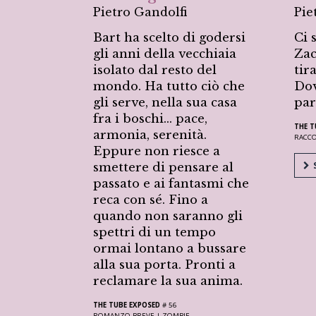
Pietro Gandolfi
Pie
Bart ha scelto di godersi
Ci 
gli anni della vecchiaia
Zac
isolato dal resto del
tir
mondo. Ha tutto ciò che
Dov
gli serve, nella sua casa
par
fra i boschi… pace,
THE T
armonia, serenità.
RACC
Eppure non riesce a
S
smettere di pensare al
passato e ai fantasmi che
reca con sé. Fino a
quando non saranno gli
spettri di un tempo
ormai lontano a bussare
alla sua porta. Pronti a
reclamare la sua anima.
THE TUBE EXPOSED
# 56
ROMANZO BREVE |
ZOMBIE