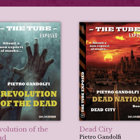
volution of the
Dead City
ad
Pietro Gandolfi