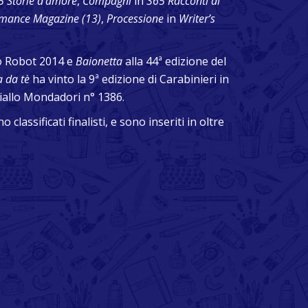
5 Storie d’amore
,
Compagni
in
365 Racconti di
mance Magazine (13)
,
Processione
in
Writer’s
so Robot 2014 e
Baionetta
alla 44ª edizione del
a da tè
ha vinto la 9ª edizione di Carabinieri in
 Giallo Mondadori n° 1386.
classificati finalisti, e sono inseriti in oltre