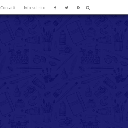
Contatti
Info sul sito