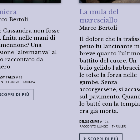
niera
La mula del
co Bertoli
maresciallo
Marco Bertoli
e Cassandra non fosse
 finita nelle mani di
Il dolore che la trafiss
amennone? Una
petto fu lancinante m
sione “alternativa” al
breve quanto l’ultimo
o raccontato da
battito del cuore. Un
ero
buio gelido l’abbracci
le tolse la forza nelle
SY TALES
# 75
gambe. Senza
ONTO LUNGO |
FANTASY
accorgersene, si accas
COPRI DI PIÙ
sul pavimento. Quan
lo batté con la tempia
era già morta.
DELOS CRIME
# 104
RACCONTO LUNGO |
THRILLER
SCOPRI DI PIÙ