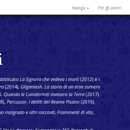
Naviga
Per gli autori
i
ubblicato
La Signora che vedeva i morti
(2012) e i
ura
(2014),
Gilgamesh. La storia di un eroe sumero
. Quando le Lunatermiti invasero la Terra
(2017).
8),
Percussor. I delitti del Reame Pisano
(2019).
uo malgrado e altri racconti
,
Frammenti di vita
,