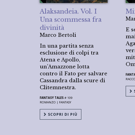
Alaksandeia. Vol. I
Mi
Una scommessa fra
Mar
divinità
E s
Marco Bertoli
mai
Ag
In una partita senza
ver
esclusione di colpi tra
mit
Atena e Apollo,
Om
un’Amazzone lotta
contro il Fato per salvare
FANTA
RACC
Cassandra dalla scure di
Clitemnestra.
S
FANTASY TALES
# 109
ROMANZO |
FANTASY
SCOPRI DI PIÙ