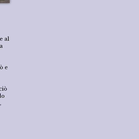
e al
a
ò e
ciò
do
,