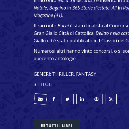
Il racconto
Nulla d’indecoroso
è inserito in
36
Natale
,
Bagnino
in
365 Storie d’estate
,
Ali
in
Ro
Magazine (41)
.
Il racconto
Buchi
è stato finalista al Concor
Gran Giallo Città di Cattolica.
Delitto nella cas
Giallo ed è stato pubblicato in I Classici del
Numerosi altri hanno vinto concorsi, o si sono 
duecento antologie.
GENERI: THRILLER, FANTASY
3 TITOLI
TUTTI I LIBRI