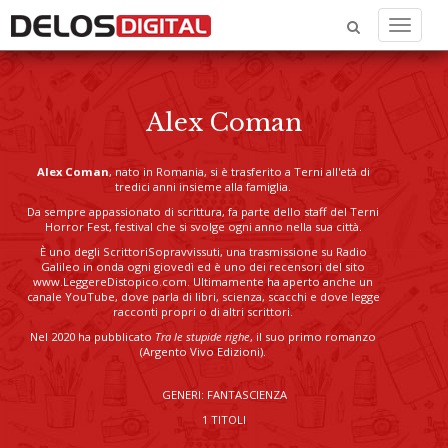
Menu
Alex Coman
Alex Coman
, nato in Romania, si è trasferito a Terni all'età di
tredici anni insieme alla famiglia.
Da sempre appassionato di scrittura, fa parte dello staff del Terni
Horror Fest, festival che si svolge ogni anno nella sua città.
È uno degli ScrittoriSopravvissuti, una trasmissione su Radio
Galileo in onda ogni giovedì ed è uno dei recensori del sito
www.LeggereDistopico.com. Ultimamente ha aperto anche un
canale YouTube, dove parla di libri, scienza, scacchi e dove legge
racconti propri o di altri scrittori.
Nel 2020 ha pubblicato
Tra le stupide righe
, il suo primo romanzo
(Argento Vivo Edizioni).
GENERI: FANTASCIENZA
1 TITOLI