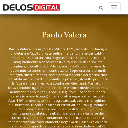
Menu
Paolo Valera
Paolo Valera
(Como, 1850 – Milano, 1926), nato da una famiglia
proletaria e fuggito di casa sedicenne per unirsi ai garibaldini,
non condusse mai una vita “regolare” e forse per questo riuscì
magistralmente a descrivere il volto oscuro della società
borghese, soprattutto di Milano, sua città d’adozione verso la
quale nutriva sentimenti contrastanti. Dopo una serie di umili
impieghi, riuscì a imporsi come penna tagliente del giornalismo
socialista ma, coinvolto in scandali e processi, dovette prendere
la fuga e andare in esilio a Londra per dieci anni. Tornato in
Italia, conobbe ugualmente il carcere e non si diede una calmata
nemmeno dopo la reclusione. A seguito di una serie di opere
veriste (ma non troppo) – tra le quali si segnala il romanzo
La
Folla
(1901), ambientato in un degradato palazzone meneghino –
e di numerosi trionfi e insuccessi editoriali, nel 1924 gli venne la
balzana idea di scrivere una biografia di Mussolini, suo ex
compagno socialista, che gli attirò antipatie sia da parte dei
fascisti (il volume fu prontamente sequestrato a causa della
rappresentazione sfacciatamente negativa del Duce) sia da parte
dei suoi compagni di partito che decisero di escluderlo dal PSI