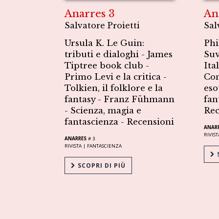
Anarres 3
An
Salvatore Proietti
Sal
Ursula K. Le Guin:
Phi
tributi e dialoghi - James
Suv
Tiptree book club -
Ita
Primo Levi e la critica -
Con
Tolkien, il folklore e la
eso
fantasy - Franz Fühmann
fan
- Scienza, magia e
Rec
fantascienza - Recensioni
ANAR
RIVIST
ANARRES
# 3
RIVISTA |
FANTASCIENZA
S
SCOPRI DI PIÙ