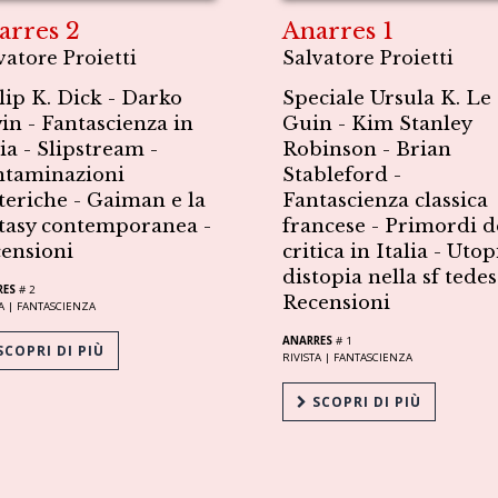
arres 2
Anarres 1
vatore Proietti
Salvatore Proietti
lip K. Dick - Darko
Speciale Ursula K. Le
in - Fantascienza in
Guin - Kim Stanley
lia - Slipstream -
Robinson - Brian
taminazioni
Stableford -
teriche - Gaiman e la
Fantascienza classica
tasy contemporanea -
francese - Primordi d
ensioni
critica in Italia - Utop
distopia nella sf tedes
RES
# 2
Recensioni
A |
FANTASCIENZA
ANARRES
# 1
COPRI DI PIÙ
RIVISTA |
FANTASCIENZA
SCOPRI DI PIÙ