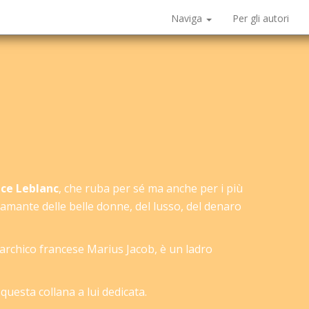
Naviga
Per gli autori
ce Leblanc
, che ruba per sé ma anche per i più
 amante delle belle donne, del lusso, del denaro
narchico francese Marius Jacob, è un ladro
 questa collana a lui dedicata.