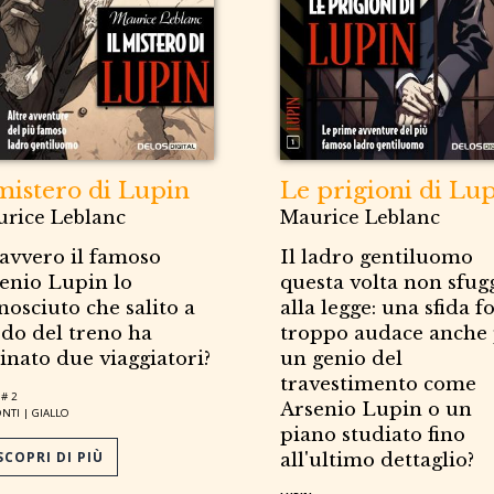
 mistero di Lupin
Le prigioni di Lu
rice Leblanc
Maurice Leblanc
avvero il famoso
Il ladro gentiluomo
enio Lupin lo
questa volta non sfug
nosciuto che salito a
alla legge: una sfida f
do del treno ha
troppo audace anche
inato due viaggiatori?
un genio del
travestimento come
# 2
Arsenio Lupin o un
NTI |
GIALLO
piano studiato fino
COPRI DI PIÙ
all'ultimo dettaglio?