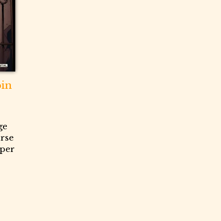
pin
ge
orse
 per