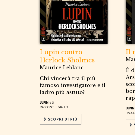
Lupin contro
Il
Herlock Sholmes
Mau
Maurice Leblanc
È d
Ars
Chi vincerà tra il più
sco
famoso investigatore e il
bor
ladro più astuto?
rap
LUPIN
# 3
RACCONTI |
GIALLO
LUPIN
RACCO
SCOPRI DI PIÙ
S