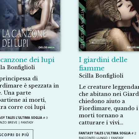
 canzone dei lupi
I giardini delle
lla Bonfiglioli
fiamme
Scilla Bonfiglioli
principessa di
rdimare è spezzata in
Le creature leggenda
. Una parte
che abitano nei Giard
artiene ai morti,
chiedono aiuto a
ltra corre coi lupi
Fiordimare, quando i
morti tornano a
SY TALES L'ULTIMA SOGLIA
# 3
catturare i vivi...
NZO BREVE |
FANTASY
FANTASY TALES L'ULTIMA SOGLIA
# 2
COPRI DI PIÙ
RACCONTO LUNGO |
FANTASY