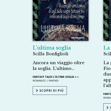
L'ultima soglia
La
Scilla Bonfiglioli
Sci
Ancora un viaggio oltre
La 
la soglia. L’ultimo…
Fio
due
FANTASY TALES L'ULTIMA SOGLIA
# 4
app
ROMANZO |
FANTASY
l'a
SCOPRI DI PIÙ
FANTA
ROMA
S