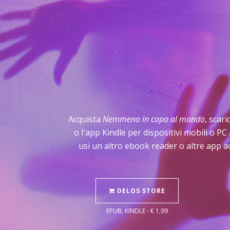
Acquista
Nemmeno in capo al mondo
, scar
o l'app Kindle per dispositivi mobili o P
usi un altro ebook reader o altre app a
DELOS STORE
EPUB, KINDLE - € 1,99