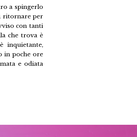
uro a spingerlo
 ritornare per
vviso con tanti
lla che trova è
 inquietante,
to in poche ore
amata e odiata