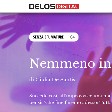
SENZA SFUMATURE
| 104
Nemmeno in 
di
Giulia De Santis
Succede così, all’improvviso: una matt
pensi: “Che fine faremo adesso? Tutta l