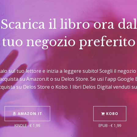
Scarica il libro ora dal
tuo negozio preferito
icalo sul tuo lettore e inizia a leggere subito! Scegli il negoz
C acquista su Amazon.it o su Delos Store. Se usi l'app Googl
cquista su Delos Store o Kobo. I libri Delos Digital venduti 
AMAZON.IT
KOBO
KINDLE - € 1,99
EPUB - € 1,99