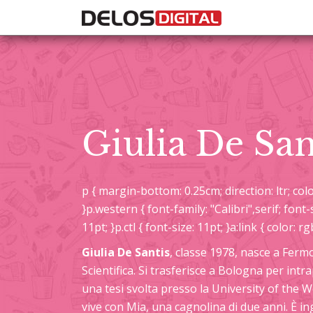
Giulia De San
p { margin-bottom: 0.25cm; direction: ltr; color
}p.western { font-family: "Calibri",serif; font-s
11pt; }p.ctl { font-size: 11pt; }a:link { color: rg
Giulia De Santis
, classe 1978, nasce a Fermo
Scientifica. Si trasferisce a Bologna per intr
una tesi svolta presso la University of the 
vive con Mia, una cagnolina di due anni. È i