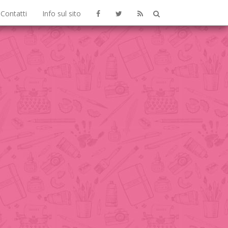
Contatti
Info sul sito