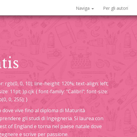
Naviga
Per gli autori
tis
: rgb(0, 0, 10); line-height: 120%; text-align: left;
ize: 11pt; }p.cjk { font-family: "Calibri"; font-size:
b(0, 0, 255); }
 dove vive fino al diploma di Maturità
aprendere gli studi di Ingegneria. Si laurea con
West of England e torna nel paese natale dove
ngegnere e scrive per passione.