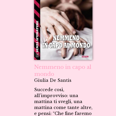
Nemmeno in capo al
mondo
Giulia De Santis
Succede così,
all’improvviso: una
mattina ti svegli, una
mattina come tante altre,
e pensi: “Che fine faremo