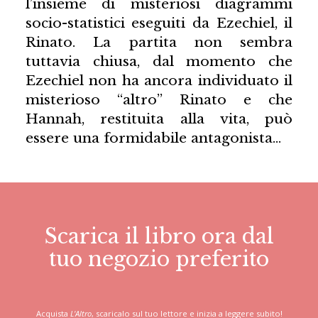
l’insieme di misteriosi diagrammi
socio-statistici eseguiti da Ezechiel, il
Rinato. La partita non sembra
tuttavia chiusa, dal momento che
Ezechiel non ha ancora individuato il
misterioso “altro” Rinato e che
Hannah, restituita alla vita, può
essere una formidabile antagonista…
Scarica il libro ora dal
tuo negozio preferito
Acquista
L'Altro
, scaricalo sul tuo lettore e inizia a leggere subito!