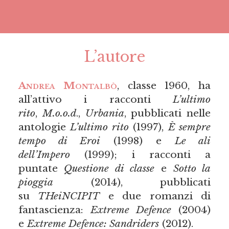
L’autore
Andrea Montalbò
, classe 1960, ha
all’attivo i racconti
L’ultimo
rito
,
M.o.o.d
.,
Urbania
, pubblicati nelle
antologie
L’ultimo rito
(1997),
È sempre
tempo di Eroi
(1998) e
Le ali
dell’Impero
(1999); i racconti a
puntate
Questione di classe
e
Sotto la
pioggia
(2014), pubblicati
su
THeiNCIPIT
e due romanzi di
fantascienza:
Extreme Defence
(2004)
e
Extreme Defence: Sandriders
(2012).