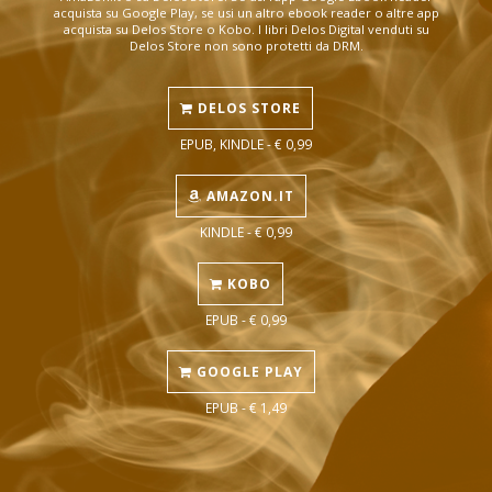
acquista su Google Play, se usi un altro ebook reader o altre app
acquista su Delos Store o Kobo. I libri Delos Digital venduti su
Delos Store non sono protetti da DRM.
DELOS STORE
EPUB, KINDLE - € 0,99
AMAZON.IT
KINDLE - € 0,99
KOBO
EPUB - € 0,99
GOOGLE PLAY
EPUB - € 1,49