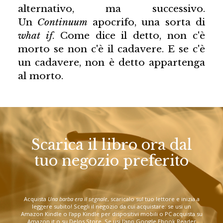
alternativo, ma successivo.
Un
Continuum
apocrifo, una sorta di
what if
. Come dice il detto, non c'è
morto se non c'è il cadavere. E se c'è
un cadavere, non è detto appartenga
al morto.
Scarica il libro ora dal
tuo negozio preferito
Acquista
Una barba era il segnale
, scaricalo sul tuo lettore e inizia a
leggere subito! Scegli il negozio da cui acquistare: se usi un
Amazon Kindle o l'app Kindle per dispositivi mobili o PC acquista su
Amazon.it o su Delos Store. Se usi l'app Google Ebook Reader