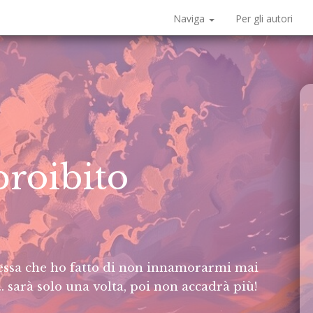
Naviga
Per gli autori
proibito
messa che ho fatto di non innamorarmi mai
… sarà solo una volta, poi non accadrà più!