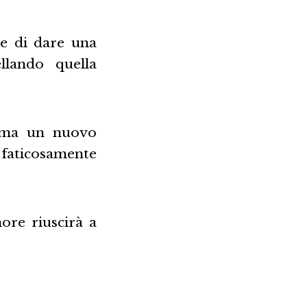
re di dare una
ellando quella
o, ma un nuovo
 faticosamente
more riuscirà a