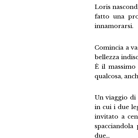
Loris nascond
fatto una pr
innamorarsi.
Comincia a vac
bellezza indisc
È il massimo 
qualcosa, anc
Un viaggio di
in cui i due l
invitato a ce
spacciandola 
due…