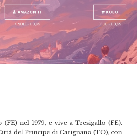
AMAZON.IT
KOBO
KINDLE - € 3,99
EPUB - € 3,99
(FE) nel 1979, e vive a Tresigallo (FE).
Città del Principe di Carignano (TO), con