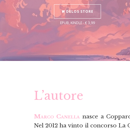
DELOS STORE
EPUB, KINDLE - € 3,99
L’autore
Marco Canella
nasce a Copparo 
Nel 2012 ha vinto il concorso La 