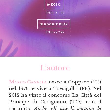
KOBO
EPUB - € 1,99
GOOGLE PLAY
EPUB - € 2,99
L’autore
Marco Canella
nasce a Copparo (FE)
nel 1979, e vive a Tresigallo (FE). Nel
2012 ha vinto il concorso La Città del
Principe di Carignano (TO), con il
racconto
Anche gli angeli portano le