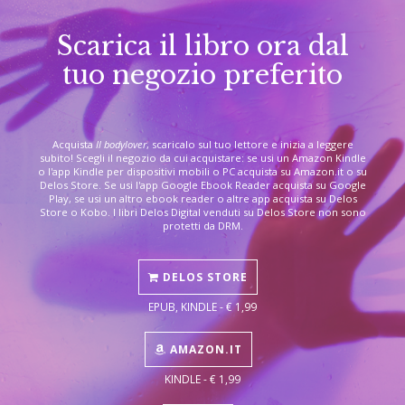
Scarica il libro ora dal
tuo negozio preferito
Acquista
Il bodylover
, scaricalo sul tuo lettore e inizia a leggere
subito! Scegli il negozio da cui acquistare: se usi un Amazon Kindle
o l'app Kindle per dispositivi mobili o PC acquista su Amazon.it o su
Delos Store. Se usi l'app Google Ebook Reader acquista su Google
Play, se usi un altro ebook reader o altre app acquista su Delos
Store o Kobo. I libri Delos Digital venduti su Delos Store non sono
protetti da DRM.
DELOS STORE
EPUB, KINDLE - € 1,99
AMAZON.IT
KINDLE - € 1,99