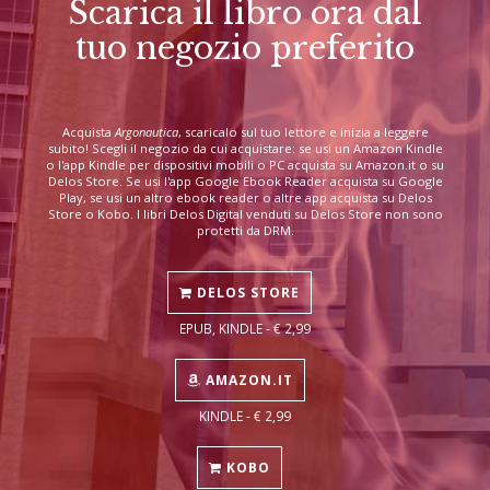
Scarica il libro ora dal
tuo negozio preferito
Acquista
Argonautica
, scaricalo sul tuo lettore e inizia a leggere
subito! Scegli il negozio da cui acquistare: se usi un Amazon Kindle
o l'app Kindle per dispositivi mobili o PC acquista su Amazon.it o su
Delos Store. Se usi l'app Google Ebook Reader acquista su Google
Play, se usi un altro ebook reader o altre app acquista su Delos
Store o Kobo. I libri Delos Digital venduti su Delos Store non sono
protetti da DRM.
DELOS STORE
EPUB, KINDLE - € 2,99
AMAZON.IT
KINDLE - € 2,99
KOBO