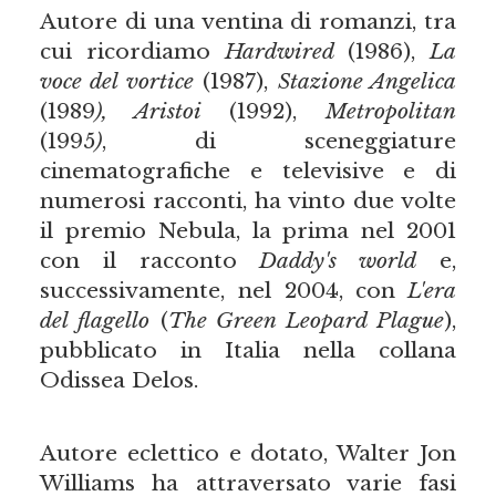
Autore di una ventina di romanzi, tra
cui ricordiamo
Hardwired
(1986),
La
voce del vortice
(1987),
Stazione Angelica
(1989
), Aristoi
(1992),
Metropolitan
(1995
)
, di sceneggiature
cinematografiche e televisive e di
numerosi racconti, ha vinto due volte
il premio Nebula, la prima nel 2001
con il racconto
Daddy's world
e,
successivamente, nel 2004, con
L'era
del flagello
(
The Green Leopard Plague
),
pubblicato in Italia nella collana
Odissea Delos.
Autore eclettico e dotato, Walter Jon
Williams ha attraversato varie fasi