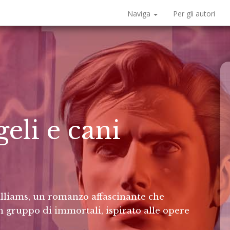
Naviga
Per gli autori
eli e cani
lliams, un romanzo affascinante che
n gruppo di immortali, ispirato alle opere