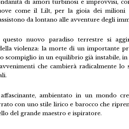
danità di amori turbinosi e improvvisi, coi 
ve come il Lilt, per la gioia dei milioni 
 assistono da lontano alle avventure degli imm
questo nuovo paradiso terrestre si aggir
 della violenza: la morte di un importante p
o scompiglio in un equilibrio già instabile, in
 avvenimenti che cambierà radicalmente lo s
li.
ffascinante, ambientato in un mondo cr
rato con uno stile lirico e barocco che ripre
llo del grande maestro e ispiratore.