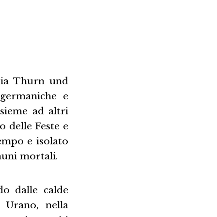
glia Thurn und
 germaniche e
ssieme ad altri
o delle Feste e
empo e isolato
muni mortali.
do dalle calde
 Urano, nella