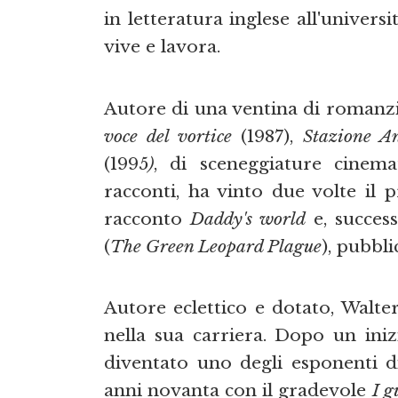
in letteratura inglese all'univer
vive e lavora.
Autore di una ventina di romanzi
voce del vortice
(1987),
Stazione An
(1995
)
, di sceneggiature cinema
racconti, ha vinto due volte il 
racconto
Daddy's world
e, succes
(
The Green Leopard Plague
), pubbli
Autore eclettico e dotato, Walter
nella sua carriera. Dopo un ini
diventato uno degli esponenti di
anni novanta con il gradevole
I g