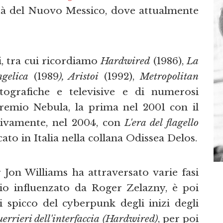
sità del Nuovo Messico, dove attualmente
, tra cui ricordiamo
Hardwired
(1986),
La
gelica
(1989
), Aristoi
(1992),
Metropolitan
tografiche e televisive e di numerosi
premio Nebula, la prima nel 2001 con il
sivamente, nel 2004, con
L'era del flagello
cato in Italia nella collana Odissea Delos.
 Jon Williams ha attraversato varie fasi
zio influenzato da Roger Zelazny, è poi
 spicco del cyberpunk degli inizi degli
uerrieri dell'interfaccia
(Hardwired)
, per poi