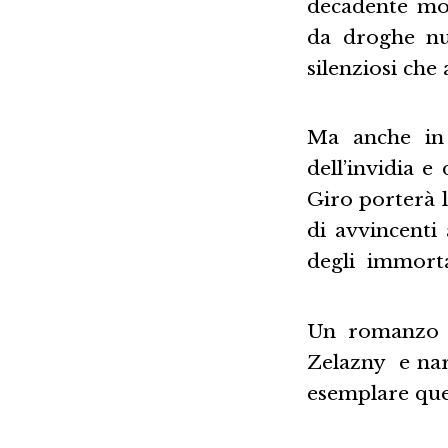
decadente mon
da droghe nuo
silenziosi che
Ma anche in 
dell’invidia e
Giro porterà l
di avvincenti
degli immorta
Un romanzo a
Zelazny e nar
esemplare que