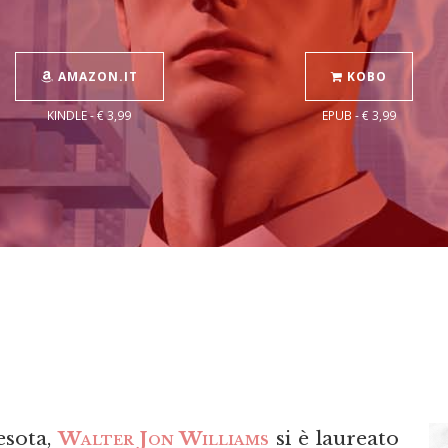
AMAZON.IT
KOBO
KINDLE - € 3,99
EPUB - € 3,99
esota,
Walter Jon Williams
si è laureato