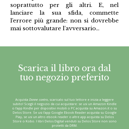
soprattutto per gli altri. E, nel
lanciare la sua sfida, commette
l’errore più grande: non si dovrebbe
mai sottovalutare l’avversario…
Scarica il libro ora dal
tuo negozio preferito
Acquista
Donne contro
, scaricalo sul tuo lettore e inizia a leggere
subito! Scegli il negozio da cui acquistare: se usi un Amazon Kindle
o l'app Kindle per dispositivi mobili o PC acquista su Amazon.it o su
Delos Store. Se usi l'app Google Ebook Reader acquista su Google
Play, se usi un altro ebook reader o altre app acquista su Delos
Store o Kobo. I libri Delos Digital venduti su Delos Store non sono
protetti da DRM.