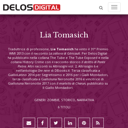
Menu
Lia Tomasich
Traduttrice di professione,
Lia Tomasich
ha vinto il 31° Premio
WMI 2013 con il racconto
La zattera di Géricault
. Per Delos Digital
ha pubblicato nella collana The Tube e The Tube Exposed e nella
collana History Crime con il racconto storico
Il delitto di Ponte
Pietra
. Altri racconti su Altrisogni vol. 2, Altrisogni 6 e
nell’antologia
Ore nere
di DBooks.it. Terza classificata a
GialloLatino 2014 per Segretissimo e 2016 per i Gialli Mondadori,
terza classificata a Gialloluna Neronotte 2016 e vincitrice di
Gialloluna Neronotte 2017 con
Il martello di Charun
, pubblicato su
Il Giallo Mondadori.
GENERI: ZOMBIE, STORICO, NARRATIVA
6 TITOLI