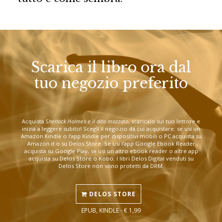
Scarica il libro ora dal
tuo negozio preferito
Acquista
Sherlock Holmes e il dito mozzato
, scaricalo sul tuo lettore e
inizia a leggere subito! Scegli il negozio da cui acquistare: se usi un
Amazon Kindle o l'app Kindle per dispositivi mobili o PC acquista su
Amazon.it o su Delos Store. Se usi l'app Google Ebook Reader
acquista su Google Play, se usi un altro ebook reader o altre app
acquista su Delos Store o Kobo. I libri Delos Digital venduti su
Delos Store non sono protetti da DRM.
DELOS STORE
EPUB, KINDLE - € 1,99