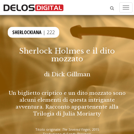
Men
SHERLOCKIANA
| 222
Sherlock Holmes e il dito
mozzato
di
Dick Gillman
Un biglietto criptico e un dito mozzato sono
alcuni elementi di questa intrigante
avventura. Racconto appartenente alla
Trilogia di Julia Moriarty
Titolo originale:
The Severed Finger
, 2015
Traduzione di Sandy Prosperi