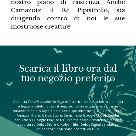
nostro piano di esistenza. Anche
Camazotz, il Re Pipistrello, sta
dirigendo contro di noi le sue
mostruose creature.
Scarica il libro ora dal
tuo negozio preferito
Acquista
Tenoch, maledetto dagli dei
, scaricalo sul tuo lettore e inizia
a leggere subito! Scegli il negozio da cui acquistare: se usi un
Amazon Kindle o l'app Kindle per dispositivi mobili o PC acquista su
Amazon.it o su Delos Store. Se usi l'app Google Ebook Reader
acquista su Google Play, se usi un altro ebook reader o altre app
acquista su Delos Store o Kobo. I libri Delos Digital venduti su
Delos Store non sono protetti da DRM.