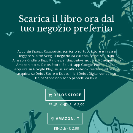
Scarica il libro ora dal
tuo negozio preferito
Acquista
Tenoch, l'immortale
, scaricalo sul tuo lettore e inizia a
leggere subito! Scegli il negozio da cui acquistare: se usi un
Amazon Kindle o l'app Kindle per dispositivi mobili o PC acquista su
Amazon.it o su Delos Store. Se usi l'app Google Ebook Reader
acquista su Google Play, se usi un altro ebook reader o altre app
acquista su Delos Store o Kobo. I libri Delos Digital venduti su
Delos Store non sono protetti da DRM.
DELOS STORE
EPUB, KINDLE - € 2,99
AMAZON.IT
KINDLE - € 2,99