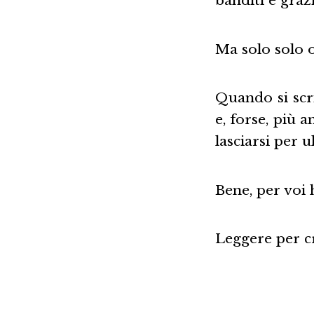
banditi e graz
Ma solo solo or
Quando si scri
e, forse, più a
lasciarsi per u
Bene, per voi h
Leggere per c