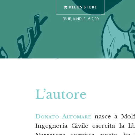
DELOS STORE
EPUB, KINDLE - € 2,99
L’autore
Donato Altomare
nasce a Molfe
Ingegneria Civile esercita la li
Narratore, saggista, poeta, h