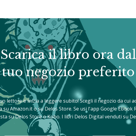
Scarica il libro ora dal
tuo negozio preferito
 tuo lettore e inizia a leggere subito! Scegli il negozio da cui
sta su Amazon.it o su Delos Store. Se usi l'app Google Ebook 
sta su Delos Store o Kobo. I libri Delos Digital venduti su 