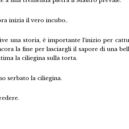
ie a una tremenda pietra il Mastro prevale.
a inizia il vero incubo..
ve una storia, è importante l’inizio per cattur
ncora la fine per lasciargli il sapore di una be
ltima la ciliegina sulla torta.
o serbato la ciliegina.
redere.