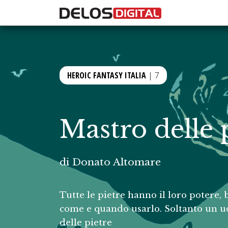
HEROIC FANTASY ITALIA
| 7
Mastro delle 
di
Donato Altomare
Tutte le pietre hanno il loro potere,
come e quando usarlo. Soltanto un u
delle pietre