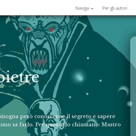
Naviga
Per gli autori
pietre
 bisogna però conoscerne il segreto e sapere
omo sa farlo. Per questo lo chiamano: Mastro