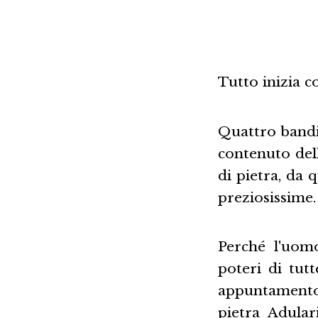
Tutto inizia c
Quattro bandit
contenuto del
di pietra, da 
preziosissime
Perché l'uom
poteri di tut
appuntamento 
pietra Adular