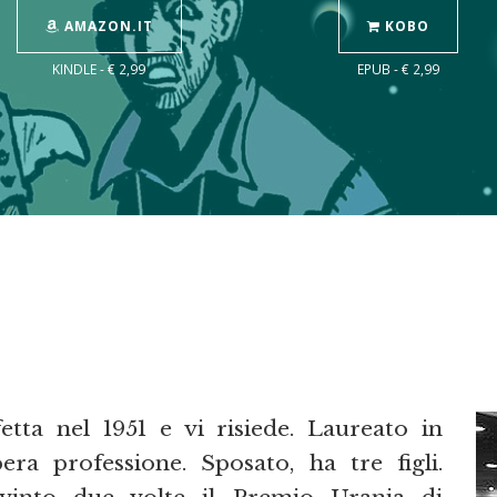
AMAZON.IT
KOBO
KINDLE - € 2,99
EPUB - € 2,99
tta nel 1951 e vi risiede. Laureato in
bera professione. Sposato, ha tre figli.
a vinto due volte il Premio Urania di