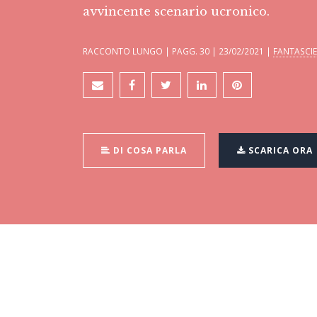
avvincente scenario ucronico.
RACCONTO LUNGO | PAGG. 30 | 23/02/2021 |
FANTASCI
DI COSA PARLA
SCARICA ORA