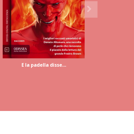
E la padella disse…
M