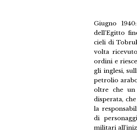
Giugno 1940: 
dell’Egitto fi
cieli di Tobru
volta ricevuto
ordini e riesc
gli inglesi, su
petrolio arabo
oltre che un
disperata, ch
la responsabil
di personagg
militari all’i