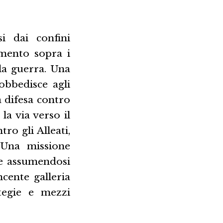
si dai confini
timento sopra i
lla guerra. Una
sobbedisce agli
a difesa contro
 la via verso il
ro gli Alleati,
 Una missione
 e assumendosi
ncente galleria
tegie e mezzi