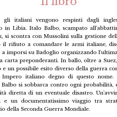
Il libro
gli italiani vengono respinti dagli ingle
no in Libia. Italo Balbo, scampato all’abbat
k, si scontra con Mussolini sulla gestione de
 il rifiuto a comandare le armi italiane, di
e a imporsi su Badoglio organizzando l’ultim
lla carta preponderanti. In ballo, oltre a Suez,
 e un possibile esito diverso della guerra cont
 Impero italiano degno di questo nome.
e Balbo si sobbarca contro ogni probabilità,
ità diretta di un eventuale disastro. Un’avvi
i e un documentatissimo viaggio tra stra
nizio della Seconda Guerra Mondiale.