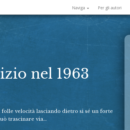
Naviga
Per gli autori
izio nel 1963
olle velocità lasciando dietro si sé un forte
uò trascinare via...