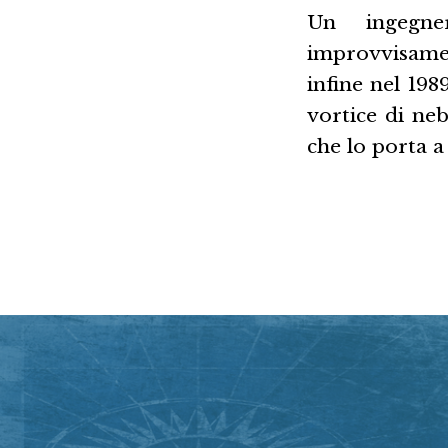
Un ingegne
improvvisamen
infine nel 198
vortice di ne
che lo porta a