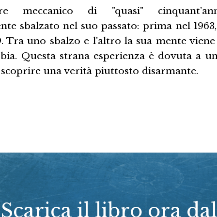
re meccanico di "quasi" cinquant’an
te sbalzato nel suo passato: prima nel 1963, 
9. Tra uno sbalzo e l'altro la sua mente vien
bbia. Questa strana esperienza è dovuta a u
 scoprire una verità piuttosto disarmante.
Scarica il libro ora dal