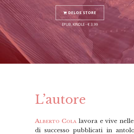
DELOS STORE
EPUB, KINDLE - € 3,99
L’autore
Alberto Cola
lavora e vive nell
di successo pubblicati in antolo