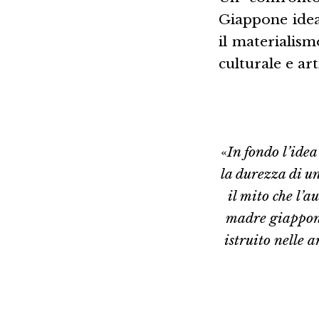
Giappone ideal
il materialis
culturale e ar
«
In fondo l’ide
la durezza di un
il mito che l’a
madre giappone
istruito nelle 