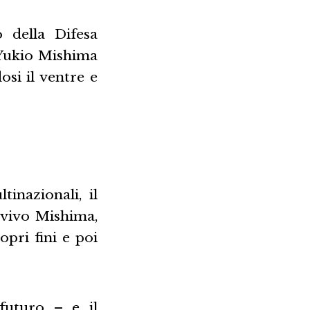
 della Difesa
 Yukio Mishima
dosi il ventre e
inazionali, il
divivo Mishima,
opri fini e poi
futuro – e il