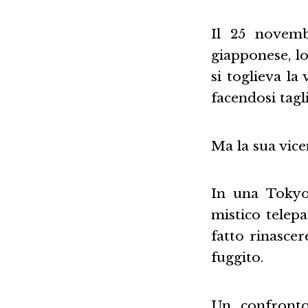
Il 25 novemb
giapponese, l
si toglieva la
facendosi tagli
Ma la sua vice
In una Tokyo 
mistico telepa
fatto rinascer
fuggito.
Un confronto