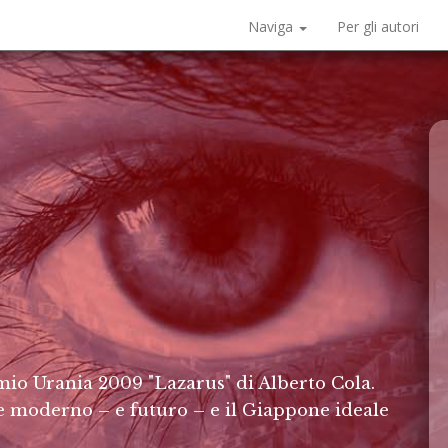
Naviga
Per gli autori
mio Urania 2009 "Lazarus" di Alberto Cola.
e moderno – e futuro – e il Giappone ideale