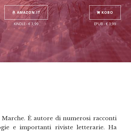
AMAZON.IT
KOBO
KINDLE - € 3,99
EPUB - € 3,99
e Marche. È autore di numerosi racconti
gie e importanti riviste letterarie. Ha