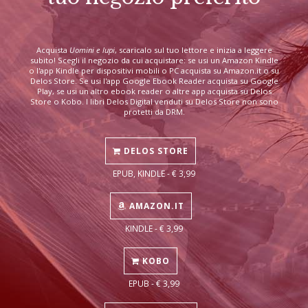
Acquista
Uomini e lupi
, scaricalo sul tuo lettore e inizia a leggere
subito! Scegli il negozio da cui acquistare: se usi un Amazon Kindle
o l'app Kindle per dispositivi mobili o PC acquista su Amazon.it o su
Delos Store. Se usi l'app Google Ebook Reader acquista su Google
Play, se usi un altro ebook reader o altre app acquista su Delos
Store o Kobo. I libri Delos Digital venduti su Delos Store non sono
protetti da DRM.
DELOS STORE
EPUB, KINDLE - € 3,99
AMAZON.IT
KINDLE - € 3,99
KOBO
EPUB - € 3,99