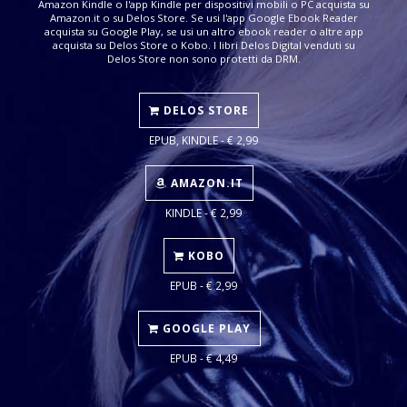
Amazon Kindle o l'app Kindle per dispositivi mobili o PC acquista su
Amazon.it o su Delos Store. Se usi l'app Google Ebook Reader
acquista su Google Play, se usi un altro ebook reader o altre app
acquista su Delos Store o Kobo. I libri Delos Digital venduti su
Delos Store non sono protetti da DRM.
DELOS STORE
EPUB, KINDLE - € 2,99
AMAZON.IT
KINDLE - € 2,99
KOBO
EPUB - € 2,99
GOOGLE PLAY
EPUB - € 4,49