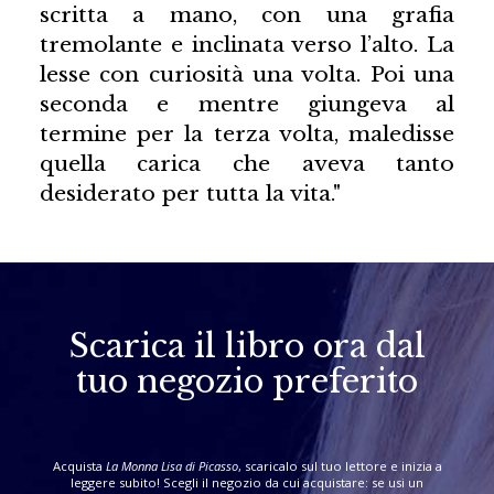
scritta a mano, con una grafia
tremolante e inclinata verso l’alto. La
lesse con curiosità una volta. Poi una
seconda e mentre giungeva al
termine per la terza volta, maledisse
quella carica che aveva tanto
desiderato per tutta la vita."
Scarica il libro ora dal
tuo negozio preferito
Acquista
La Monna Lisa di Picasso
, scaricalo sul tuo lettore e inizia a
leggere subito! Scegli il negozio da cui acquistare: se usi un