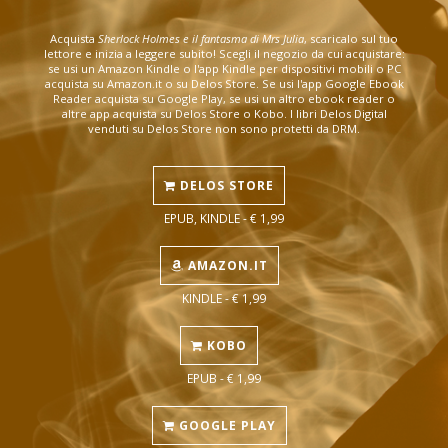
Acquista
Sherlock Holmes e il fantasma di Mrs Julia
, scaricalo sul tuo
lettore e inizia a leggere subito! Scegli il negozio da cui acquistare:
se usi un Amazon Kindle o l'app Kindle per dispositivi mobili o PC
acquista su Amazon.it o su Delos Store. Se usi l'app Google Ebook
Reader acquista su Google Play, se usi un altro ebook reader o
altre app acquista su Delos Store o Kobo. I libri Delos Digital
venduti su Delos Store non sono protetti da DRM.
DELOS STORE
EPUB, KINDLE - € 1,99
AMAZON.IT
KINDLE - € 1,99
KOBO
EPUB - € 1,99
GOOGLE PLAY