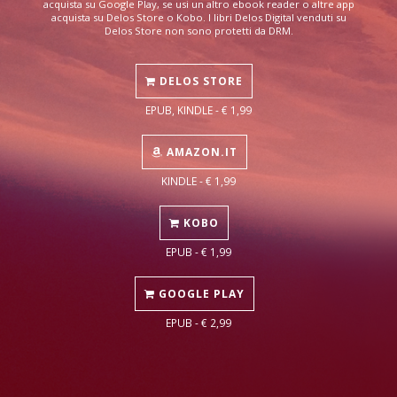
acquista su Google Play, se usi un altro ebook reader o altre app
acquista su Delos Store o Kobo. I libri Delos Digital venduti su
Delos Store non sono protetti da DRM.
DELOS STORE
EPUB, KINDLE - € 1,99
AMAZON.IT
KINDLE - € 1,99
KOBO
EPUB - € 1,99
GOOGLE PLAY
EPUB - € 2,99