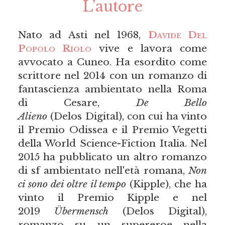
L’autore
Nato ad Asti nel 1968,
Davide Del
Popolo Riolo
vive e lavora come
avvocato a Cuneo. Ha esordito come
scrittore nel 2014 con un romanzo di
fantascienza ambientato nella Roma
di Cesare,
De Bello
Alieno
(Delos Digital), con cui ha vinto
il Premio Odissea e il Premio Vegetti
della World Science-Fiction Italia. Nel
2015 ha pubblicato un altro romanzo
di sf ambientato nell'età romana,
Non
ci sono dei oltre il tempo
(Kipple), che ha
vinto il Premio Kipple e nel
2019
Übermensch
(Delos Digital),
romanzo su un supereroe nella