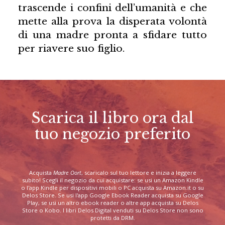
trascende i confini dell’umanità e che
mette alla prova la disperata volontà
di una madre pronta a sfidare tutto
per riavere suo figlio.
Scarica il libro ora dal
tuo negozio preferito
Acquista
Madre Oort
, scaricalo sul tuo lettore e inizia a leggere
subito! Scegli il negozio da cui acquistare: se usi un Amazon Kindle
o l'app Kindle per dispositivi mobili o PC acquista su Amazon.it o su
Delos Store. Se usi l'app Google Ebook Reader acquista su Google
Play, se usi un altro ebook reader o altre app acquista su Delos
Store o Kobo. I libri Delos Digital venduti su Delos Store non sono
protetti da DRM.