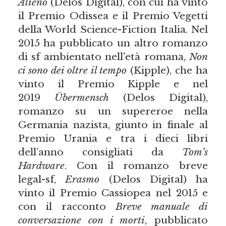
Alieno
(Delos Digital), con cui ha vinto
il Premio Odissea e il Premio Vegetti
della World Science-Fiction Italia. Nel
2015 ha pubblicato un altro romanzo
di sf ambientato nell'età romana,
Non
ci sono dei oltre il tempo
(Kipple), che ha
vinto il Premio Kipple e nel
2019
Übermensch
(Delos Digital),
romanzo su un supereroe nella
Germania nazista, giunto in finale al
Premio Urania e tra i dieci libri
dell’anno consigliati da
Tom’s
Hardware
. Con il romanzo breve
legal-sf,
Erasmo
(Delos Digital) ha
vinto il Premio Cassiopea nel 2015 e
con il racconto
Breve manuale di
conversazione con i morti
, pubblicato