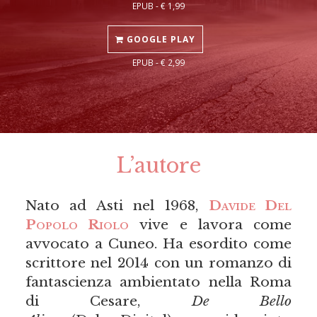
EPUB - € 1,99
GOOGLE PLAY
EPUB - € 2,99
L’autore
Nato ad Asti nel 1968,
Davide Del
Popolo Riolo
vive e lavora come
avvocato a Cuneo. Ha esordito come
scrittore nel 2014 con un romanzo di
fantascienza ambientato nella Roma
di Cesare,
De Bello