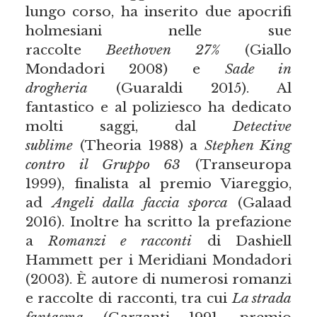
lungo corso, ha inserito due apocrifi
holmesiani nelle sue
raccolte
Beethoven 27%
(Giallo
Mondadori 2008) e
Sade in
drogheria
(Guaraldi 2015). Al
fantastico e al poliziesco ha dedicato
molti saggi, dal
Detective
sublime
(Theoria 1988) a
Stephen King
contro il Gruppo 63
(Transeuropa
1999), finalista al premio Viareggio,
ad
Angeli dalla faccia sporca
(Galaad
2016). Inoltre ha scritto la prefazione
a
Romanzi e racconti
di Dashiell
Hammett per i Meridiani Mondadori
(2003). È autore di numerosi romanzi
e raccolte di racconti, tra cui
La strada
fantasma
(Garzanti 1991, premio