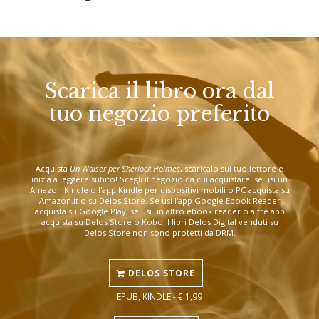
Scarica il libro ora dal
tuo negozio preferito
Acquista
Un Walser per Sherlock Holmes
, scaricalo sul tuo lettore e
inizia a leggere subito! Scegli il negozio da cui acquistare: se usi un
Amazon Kindle o l'app Kindle per dispositivi mobili o PC acquista su
Amazon.it o su Delos Store. Se usi l'app Google Ebook Reader
acquista su Google Play, se usi un altro ebook reader o altre app
acquista su Delos Store o Kobo. I libri Delos Digital venduti su
Delos Store non sono protetti da DRM.
DELOS STORE
EPUB, KINDLE - € 1,99