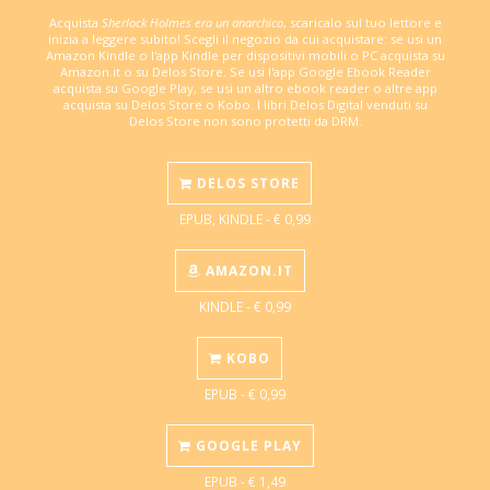
Acquista
Sherlock Holmes era un anarchico
, scaricalo sul tuo lettore e
inizia a leggere subito! Scegli il negozio da cui acquistare: se usi un
Amazon Kindle o l'app Kindle per dispositivi mobili o PC acquista su
Amazon.it o su Delos Store. Se usi l'app Google Ebook Reader
acquista su Google Play, se usi un altro ebook reader o altre app
acquista su Delos Store o Kobo. I libri Delos Digital venduti su
Delos Store non sono protetti da DRM.
DELOS STORE
EPUB, KINDLE - € 0,99
AMAZON.IT
KINDLE - € 0,99
KOBO
EPUB - € 0,99
GOOGLE PLAY
EPUB - € 1,49