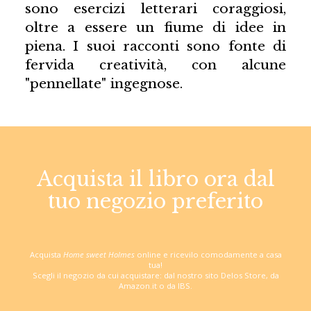
sono esercizi letterari coraggiosi,
oltre a essere un fiume di idee in
piena. I suoi racconti sono fonte di
fervida creatività, con alcune
"pennellate" ingegnose.
Acquista il libro ora dal
tuo negozio preferito
Acquista
Home sweet Holmes
online e ricevilo comodamente a casa
tua!
Scegli il negozio da cui acquistare: dal nostro sito Delos Store, da
Amazon.it o da IBS.