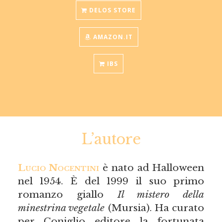
DELOS STORE
AMAZON.IT
IBS
L’autore
Lucio Nocentini
è nato ad Halloween
nel 1954. È del 1999 il suo primo
romanzo giallo
Il mistero della
minestrina vegetale
(Mursia). Ha curato
per Coniglio editore la fortunata