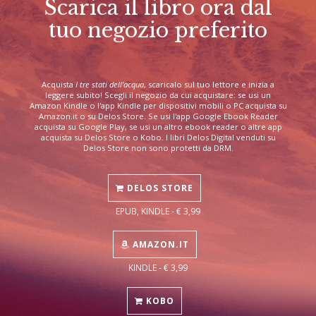
Scarica il libro ora dal
tuo negozio preferito
Acquista
I tre stati dell'acqua
, scaricalo sul tuo lettore e inizia a
leggere subito! Scegli il negozio da cui acquistare: se usi un
Amazon Kindle o l'app Kindle per dispositivi mobili o PC acquista su
Amazon.it o su Delos Store. Se usi l'app Google Ebook Reader
acquista su Google Play, se usi un altro ebook reader o altre app
acquista su Delos Store o Kobo. I libri Delos Digital venduti su
Delos Store non sono protetti da DRM.
DELOS STORE
EPUB, KINDLE - € 3,99
AMAZON.IT
KINDLE - € 3,99
KOBO