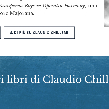
Panisperna Boys in Operatin Harmony
, una
ttore Majorana.
DI PIÙ SU CLAUDIO CHILLEMI
ri libri di Claudio Chil