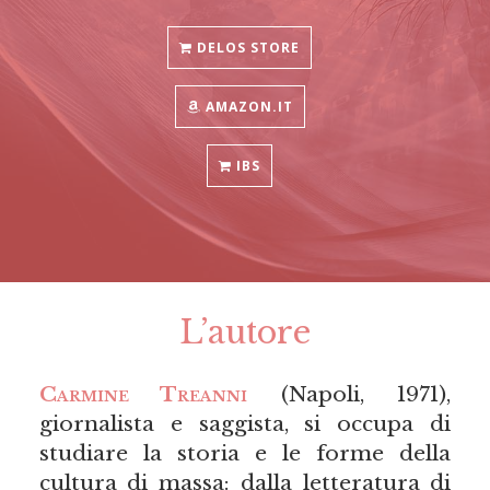
DELOS STORE
AMAZON.IT
IBS
L’autore
Carmine Treanni
(Napoli, 1971),
giornalista e saggista, si occupa di
studiare la storia e le forme della
cultura di massa: dalla letteratura di