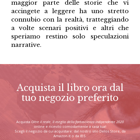
maggior parte delle storie che vi
accingete a leggere ha uno stretto
connubio con la realtà, tratteggiando
a volte scenari positivi e altri che
speriamo restino solo speculazioni
narrative.
Acquista il libro ora dal
tuo negozio preferito
Acquista
Oltre il reale. Il meglio della fantascienza indipendente 2020
online e ricevilo comodamente a casa tua!
Scegli il negozio da cui acquistare: dal nostro sito Delos Store, da
Amazon.it o da IBS.