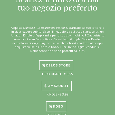
tuo negozio preferito
Acquista
Françoise - La riparazione del male
, scaricalo sul tuo lettore e
inizia a leggere subito! Scegli il negozio da cui acquistare: se usi un
Amazon Kindle o l'app Kindle per dispositivi mobili o PC acquista su
Amazon.it o su Delos Store. Se usi l'app Google Ebook Reader
acquista su Google Play, se usi un altro ebook reader o altre app
acquista su Delos Store o Kobo. I libri Delos Digital venduti su
Delos Store non sono protetti da DRM.
DELOS STORE
EPUB, KINDLE - € 3,99
AMAZON.IT
KINDLE - € 3,99
KOBO
EPUB - € 3,99