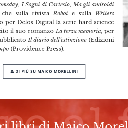
omsday
,
I Sogni di Cartesio
,
Ma gli androidi
che sulla rivista
Robot
e sulla
Writers
o per Delos Digital la serie hard science
scito il suo romanzo
La terza memoria
, per
pubblicato
Il diario dell’estinzione
(Edizioni
empo
(Providence Press).
DI PIÙ SU MAICO MORELLINI
ri libri di Maico Morel