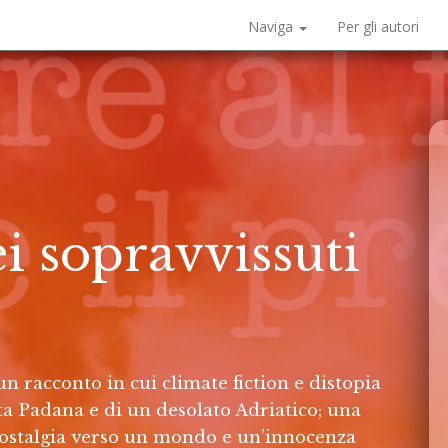
Naviga
Per gli autori
i sopravvissuti
 racconto in cui climate fiction e distopia
ta Padana e di un desolato Adriatico; una
i nostalgia verso un mondo e un’innocenza