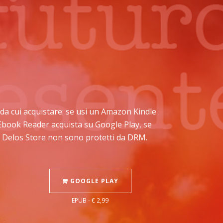
io da cui acquistare: se usi un Amazon Kindle
e Ebook Reader acquista su Google Play, se
su Delos Store non sono protetti da DRM.
GOOGLE PLAY
EPUB - € 2,99