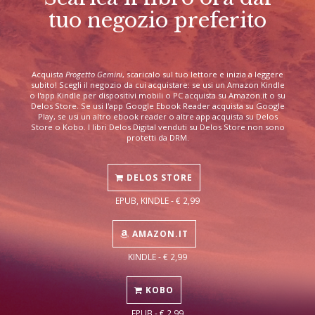
tuo negozio preferito
Acquista
Progetto Gemini
, scaricalo sul tuo lettore e inizia a leggere
subito! Scegli il negozio da cui acquistare: se usi un Amazon Kindle
o l'app Kindle per dispositivi mobili o PC acquista su Amazon.it o su
Delos Store. Se usi l'app Google Ebook Reader acquista su Google
Play, se usi un altro ebook reader o altre app acquista su Delos
Store o Kobo. I libri Delos Digital venduti su Delos Store non sono
protetti da DRM.
DELOS STORE
EPUB, KINDLE - € 2,99
AMAZON.IT
KINDLE - € 2,99
KOBO
EPUB - € 2,99